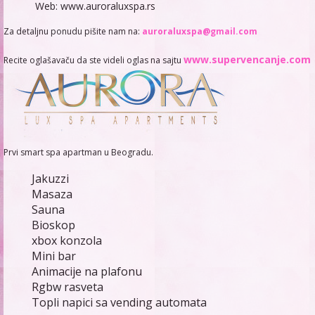
Web:
www.auroraluxspa.rs
Za detaljnu ponudu pišite nam na:
auroraluxspa@gmail.com
www.supervencanje.com
Recite oglašavaču da ste videli oglas na sajtu
Prvi smart spa apartman u Beogradu.
Jakuzzi
Masaza
Sauna
Bioskop
xbox konzola
Mini bar
Animacije na plafonu
Rgbw rasveta
Topli napici sa vending automata